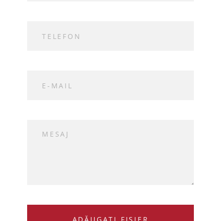
ADĂUGAȚI FIȘIER