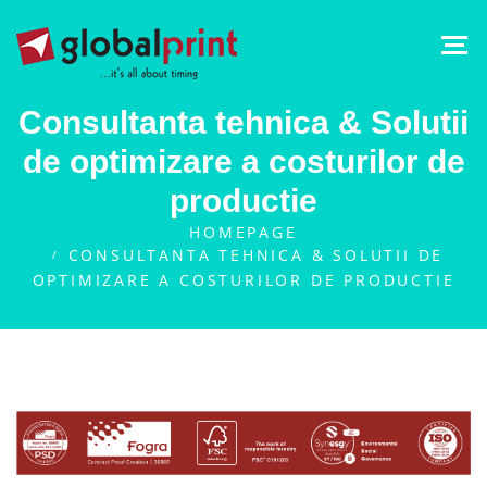
Consultanta tehnica & Solutii
de optimizare a costurilor de
productie
HOMEPAGE
CONSULTANTA TEHNICA & SOLUTII DE
OPTIMIZARE A COSTURILOR DE PRODUCTIE