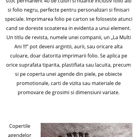
stoc permanent 40 de culori si nuante inclusiv folio alb
si folio negru, perfecte pentru personalizari si finisari
speciale. Imprimarea folio pe carton se foloseste atunci
cand se doreste scoaterea in evidenta a unui element.
Un titlu de revista, numele unei companii, un „La Multi
Ani !!!” pot deveni argintii, aurii, sau oricare alta
culoare, doar datorita imprimarii folio. Se aplica pe
orice suprafata tiparita, plastifiata sau lacuita, precum
si pe coperta unei agende din piele, pe obiecte
promotionale, carti de vizita sau materiale de
promovare de grosimi si dimensiuni variate.
C
opertile
agendelor